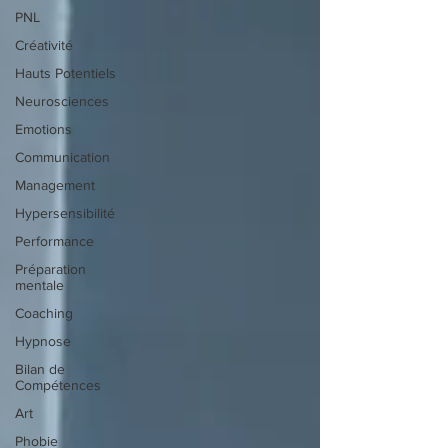
PNL
Créativité
Hauts Potentiels
Neurosciences
Emotions
Communication
Management
Hypersensibilité
Performance
Préparation
mentale
Coaching
Hypnose
Bilan de
Compétences
Art
Phobie