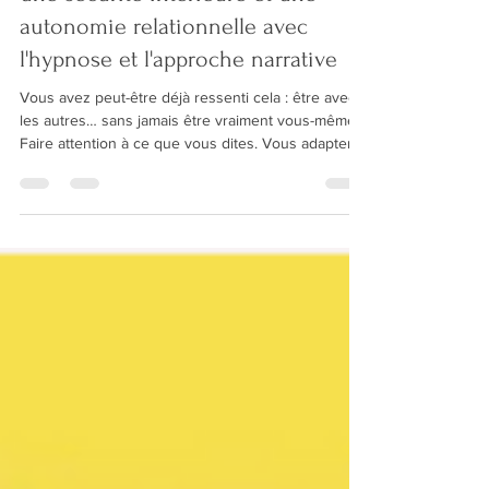
une sécurité intérieure et une
autonomie relationnelle avec
l'hypnose et l'approche narrative
Vous avez peut-être déjà ressenti cela : être avec
les autres… sans jamais être vraiment vous-même.
Faire attention à ce que vous dites. Vous adapter
en permanence. Ravaler certaines émotions pour
éviter les conflits. Ou, à l’inverse, vous sentir
envahi, à bout, vidé par les relations. L’hypnose et
l’approche narrative proposent une autre manière
de comprendre et de transformer ces vécus, en
douceur et en profondeur.