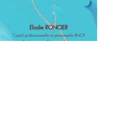
Elodie RONCIER
Coach professionnell
e et personnelle RNCP
Praticienne en Thérapies Brèves
Consultante en Bilans
de Compétences & Formatrice
Révélatrice de Talents, Créatrice
d'expériences inédites
07.66.40.26.82
roncierelodie@gmail.com