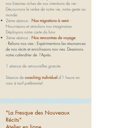
nos histoires riches de nos intentions de vie -
Découvrons le verbe de notre vie, notre geste au
monde
2ème séance :
Nos migrations à venir
:
Nourrissons et stimulons nos imaginaires.
Déployons notre carte du futur
3ème séance :
Nos rencontres de voyage
:
Relions nos vies : Expérimentons les résonances
de nos récits et enrichissons nos vies.
Dessinons
notre calendrier de l'Après.
​1 séance de retrouvailles gratuite
Séance de
coaching individuel
d'1 heure en
visio à tarif préférentiel
"La Fresque des Nouveaux
Récits"
Atelier
en ligne