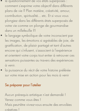
le questionnement de vos états superposés :
comment s'exprime votre objectif dans différents
plans de vie ? Plan matière, créativité, amour,
contribution, spiritualité... etc. Et si vous vous
plongiez dans les différents états superposés de
votre vie comme on plonge de gourmandise
dans un millefeuille ?!
le langage symbolique de votre inconscient par
les images, les émotions si agréables de joie, de
gratification, de plaisir partagé et tant d'autres
encore qui s'infusent, s'associent à l'expérience
et orientent votre corps tout entier à retrouver ces
sensations puissantes au travers des expériences
à venir.
la puissance du récit de votre histoire préférée
sur votre mise en action pour les mois à venir
Se préparer pour l’atelier
Aucun prérequis artistique n'est demandé !
Venez comme vous êtes !
Mais peut-être vivrez-vous ensuite des envolées
créatives !