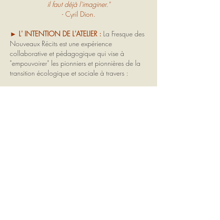
il faut déjà l'imaginer."
- Cyril Dion.
► L' INTENTION DE L'ATELIER :
La Fresque des
Nouveaux Récits est une expérience
collaborative et pédagogique qui vise à
"empouvoirer" les pionniers et pionnières de la
transition écologique et sociale à travers :
La compréhension des verrous socio-cognitifs à
la nécessaire transition,
La reconnexion à son pouvoir créatif,
Le partage de nouveaux récits à travers le
monde.
Cette expérience contribue à faire émerger un
futur compatible avec les limites planétaires et
désirable pour tous.
Comment ? En facilitant l'adoption de
comportements soutenables grâce à
l'imagination de nouveaux récits.