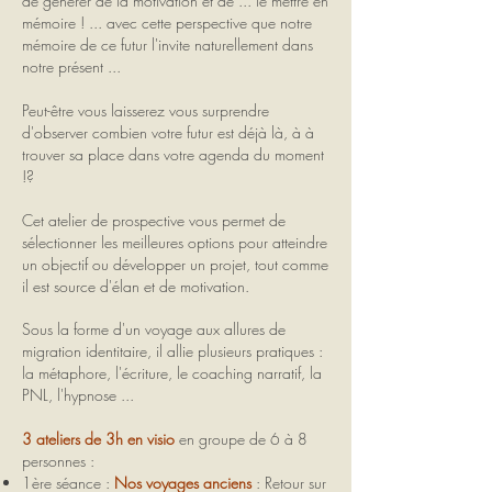
de générer de la motivation et de ... le mettre en
mémoire ! ... avec cette perspective que notre
mémoire de ce futur l'invite naturellement dans
notre présent ...
Peut-être vous laisserez vous surprendre
d'observer combien votre futur est déjà là, à à
trouver sa place dans votre agenda du moment
!?
Cet atelier de prospective vous permet de
sélectionner les meilleures options pour atteindre
un objectif ou développer un projet, tout comme
il est source d'élan et de motivation.
Sous la forme d'un voyage aux allures de
migration identitaire, il allie plusieurs pratiques :
la métaphore, l'écriture, le coaching narratif, la
PNL, l'hypnose ...
3 ateliers de 3h en visio
en groupe de 6 à 8
personnes :​
1ère séance :
Nos voyages anciens
: Retour sur