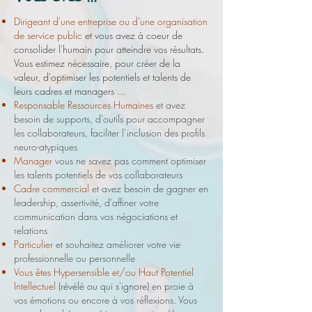
Dirigeant d'une entreprise ou d'une organisation
de service public
et vous avez à coeur de
consolider l'humain pour atteindre vos résultats.
Vous estimez nécessaire, pour créer de la
valeur, d'optimiser les potentiels et talents de
leurs cadres et managers ...
Responsable Ressources Humaines
et avez
besoin de supports, d'outils pour accompagner
les collaborateurs, faciliter l’inclusion des profils
neuro-atypiques
Manager
vous ne savez pas comment optimiser
les talents potentiels de vos collaborateurs
Cadre commercial
et avez besoin de gagner en
leadership, assertivité, d’affiner votre
communication dans vos négociations et
relations
Particulier
et souhaitez améliorer votre vie
professionnelle ou personnelle
Vous êtes Hypersensible et/ou Haut Potentiel
Intellectuel
(révélé ou qui s'ignore)
en proie à
vos émotions ou encore à vos réflexions. Vous