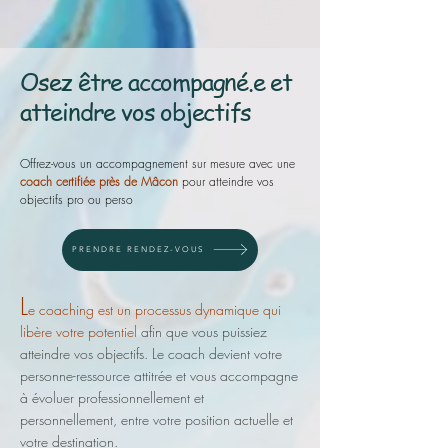
Osez être accompagné.e et
atteindre vos objectifs
Offrez-vous un accompagnement sur mesure avec une
coach certifiée près de Mâcon
pour atteindre vos
objectifs pro ou perso
PRENDRE RENDEZ-VOUS
L
e
coaching est un processus
dynamique
qui
libère votre potentiel
afin que vous puissiez
atteindre
vos ob
jectifs. L
e coach devient votre
personne-ressource attitrée
et vous accompagne
à évolue
r professionnellement et
personnellement,
entre votre position actuelle et
votre destination.