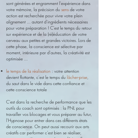
sont générées et engramment l'expérience dans
votre mémoire, la précision du
sens
de votre
action est recherchée pour vivre votre plein
alignement ... autant d'ingrédients nécessaires
pour votre préparation !
C'est le temps du retour
sur expérience et de la (ré)éducation de votre
cerveau aux petites et grandes victoires. Lors de
cette phase, la conscience est sélective par
moment, intérieure par d'autres, la créativité est
optimisée ...
le temps de la réalisation
: votre attention
devient flottante, c'est le temps du
lâcher-prise
,
du saut dans le vide dans cette confiance et
cette conscience totale
C'est dans la recherche de performance que les
outils du coach sont optimisés : la PNL pour
travailler vos blocages et vous préparer au futur,
l'Hypnose pour entrer dans ces différents états
de conscience. On peut aussi recourir aux arts
créatifs car performer c'est bien se réaliser,