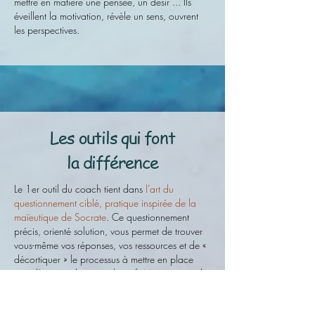
mettre en matière une pensée, un désir ... Ils
éveillent la motivation, révèle un sens, ouvrent
les perspectives.
Les outils qui font
la différence
Le 1er outil du coach tient dans
l’art du
questionnement ciblé, pratique inspirée de la
maïeutique de Socrate
. Ce questionnement
précis, orienté solution, vous permet de trouver
vous-même vos réponses, vos ressources et de «
décortiquer » le processus à mettre en place
pour l’atteinte de votre objectif.
Ma pratique de
coaching est aussi teintée des différentes
formations et approches que je suis allée