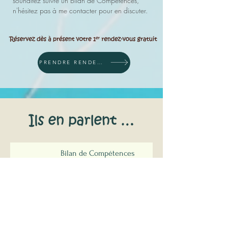
souhaitez suivre un Bilan de Compétences,
n'hésitez pas à me contacter pour en discuter.
PRENDRE RENDEZ-VOUS SUR MON AGENDA EN LIGNE
Bilan de Compétences
J'ai été accompagnée par Elodie pour un bilan de
compétences en octobre 2025.
J'en garde une très riche expérience humaine.
Les rendez-vous, que j'ai pu faire de manière
hebdomadaire, m'ont permis de me rapprocher