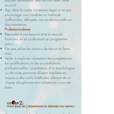
aucune information, sauf accord avec votre
accord.
Agir dans le cadre strictement légal et ne pas
encourager une conduite ou habitude
malhonnête, déloyale, non professionnelle ou
discriminatoire.
Professionnalisme
Répondre à vos besoins et et à ceux du
financeur en se conformant au programme
prévu.
Ne pas utiliser les travaux de tiers et en faire
mien.
Veiller à expliciter clairement les compétences,
les qualifications ou les accréditations
professionnelles. La présence d'un psychologue
ou de toute personne dûment habilitée est
requise si des outils/méthodes relevant de ce
champ disciplinaire sont utilisées en cours de
bilan.