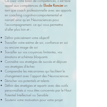
Co osez votre bilan de compétences, c’est faire
appel aux compétences de
Elodie Roncier
en
tant que coach professionnelle avec ses apports
en coaching cognitivo-comportemental et
narratif ainsi qu'en Neurosciences pour
l'accompagnement, ce qui vous permettra
d’aller plus loin et :
Définir précisément votre objectif
Travailler votre estime de soi, confiance en soi
ou encore image de soi
Travailler sur vos croyances limitantes, vos
émotions et schémas bloquants
Connaître vos stratégies de succès et déjouer
vos stratégies d'échec
Comprendre les mécanismes qui facilitent le
changement avec l’apport des Neurosciences
Dénicher vos potentiels et talents
Définir des stratégies et repartir avec des outils
personnalisés si vous êtes concernés par le Haut
Potentiel Intellectuel ou Sensible
Soutenir votre motivation pour votre projet