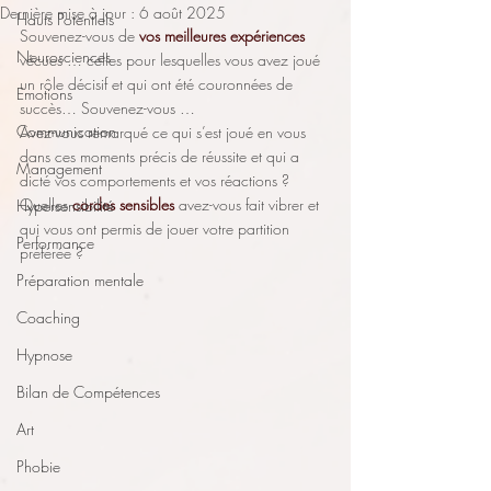
Dernière mise à jour :
6 août 2025
Hauts Potentiels
Souvenez-vous de 
vos meilleures expériences
Neurosciences
vécues … celles pour lesquelles vous avez joué 
un rôle décisif et qui ont été couronnées de 
Emotions
succès… Souvenez-vous … 
Communication
Avez-vous remarqué ce qui s’est joué en vous 
dans ces moments précis de réussite et qui a 
Management
dicté vos comportements et vos réactions ? 
Quelles 
cordes sensibles
 avez-vous fait vibrer et 
Hypersensibilité
qui vous ont permis de jouer votre partition 
Performance
préférée ?
Préparation mentale
Coaching
Hypnose
Bilan de Compétences
Art
Phobie