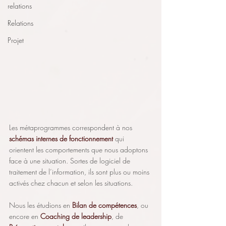
relations
Relations
Projet
Les métaprogrammes correspondent à nos 
schémas internes de fonctionnement
 qui 
orientent les comportements que nous adoptons 
face à une situation. Sortes de logiciel de 
traitement de l’information, ils sont plus ou moins 
activés chez chacun et selon les situations. 
Nous les étudions en 
Bilan de compétences
, ou 
encore en
 Coaching de leadership
, de 