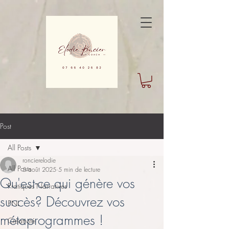
Post
All Posts
roncierelodie
All Posts
5 août 2025
5 min de lecture
Qu'est-ce qui génère vos
Pratiques Narratives
succès? Découvrez vos
PNL
métaprogrammes !
Créativité