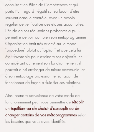
consultant en Bilan de Compétences et qui 
portait un regard négatif sur sa façon d'être 
souvent dans le contrôle, avec un besoin 
régulier de vérification des étapes accomplies. 
L'étude de ses réalisations probantes a pu lui 
permettre de voir combien son métaprogramme 
Organisation était très orienté sur le mode 
"procédure" plutôt qu'"option" et que cela lui 
était favorable pour atteindre ses objectifs. En 
considérant autrement son fonctionnement, il 
pouvait ainsi envisager de mieux communiquer 
à son entourage professionnel sa façon de 
fonctionner de façon à fluidifier ses relations.
Ainsi prendre conscience de votre mode de 
fonctionnement peut vous permettre de 
rétablir 
un équilibre ou de choisir d'assouplir ou de 
changer certains de vos métaprogrammes
 selon 
les besoins que vous avez identifiés.