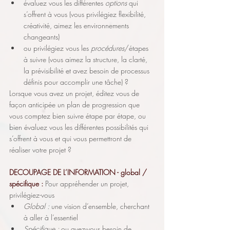
évaluez vous les différentes 
options
 qui 
s’offrent à vous (vous privilégiez flexibilité, 
créativité, aimez les environnements 
changeants) 
ou privilégiez vous les
 procédures
/étapes 
à suivre (vous aimez la structure, la clarté, 
la prévisibilité et avez besoin de processus 
définis pour accomplir une tâche) ? 
Lorsque vous avez un projet, éditez vous de 
façon anticipée un plan de progression que 
vous comptez bien suivre étape par étape, ou 
bien évaluez vous les différentes possibilités qui 
s’offrent à vous et qui vous permettront de 
réaliser votre projet ?
DECOUPAGE DE L’INFORMATION - global / 
spécifique : 
Pour appréhender un projet, 
privilégiez-vous
Global : 
une vision d’ensemble, cherchant 
à aller à l’essentiel
Spécifique :
 ou avez-vous besoin de 