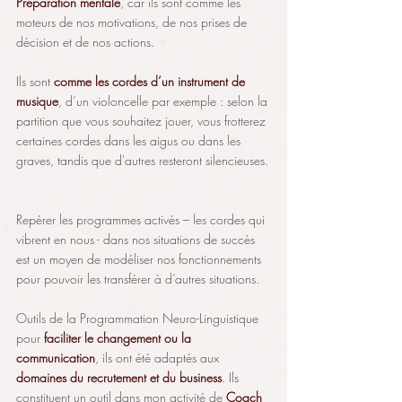
Préparation mentale
, car ils sont comme les 
moteurs de nos motivations, de nos prises de 
décision et de nos actions.
Ils sont 
comme les cordes d’un instrument de 
musique
, d’un violoncelle par exemple : selon la 
partition que vous souhaitez jouer, vous frotterez 
certaines cordes dans les aigus ou dans les 
graves, tandis que d'autres resteront silencieuses.
Repérer les programmes activés – les cordes qui 
vibrent en nous - dans nos situations de succès 
est un moyen de modéliser nos fonctionnements 
pour pouvoir les transférer à d’autres situations.
Outils de la Programmation Neuro-Linguistique 
pour 
faciliter le changement ou la 
communication
, ils ont été adaptés aux 
domaines du recrutement et du business
. Ils 
constituent un outil dans mon activité de 
Coach 