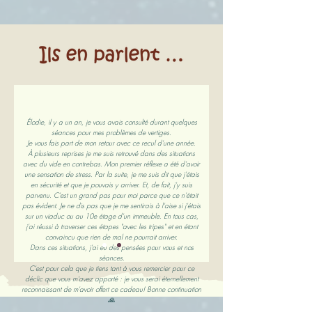
Élodie, il y a un an, je vous avais consulté durant quelques
séances pour mes problèmes de vertiges.
Je vous fais part de mon retour avec ce recul d'une année.
À plusieurs reprises je me suis retrouvé dans des situations
avec du vide en contrebas. Mon premier réflexe a été d'avoir
une sensation de stress. Par la suite, je me suis dit que j'étais
en sécurité et que je pouvais y arriver. Et, de fait, j'y suis
parvenu. C'est un grand pas pour moi parce que ce n'était
pas évident. Je ne dis pas que je me sentirais à l'aise si j'étais
sur un viaduc ou au 10e étage d'un immeuble. En tous cas,
j'ai réussi à traverser ces étapes "avec les tripes" et en étant
convaincu que rien de mal ne pourrait arriver.
Dans ces situations, j'ai eu des pensées pour vous et nos
séances.
C'est pour cela que je tiens tant à vous remercier pour ce
déclic que vous m'avez apporté : je vous serai éternellement
reconnaissant de m'avoir offert ce cadeau! Bonne continuation
🙏