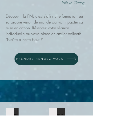
Nils Le Quang
Découvrir la PNL c'est s'offrir une formation sur
sa propre vision du monde qui va impacter sa
mise en action. Réservez votre séance
individuelle ou votre place en atelier collectif
"Naître à notre Futur !"
PRENDRE RENDEZ-VOUS
Comment vaincre la peur du vide ou la peur de prendre l'a
Développez votre projet avec le Coach
Comment
vaincre