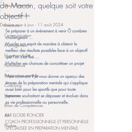
de Macon, quelque soit votre
Hauts Potentiels
objectif !
Neurosciences
Dernière mise à jour :
11 août 2024
Emotions
Se préparer à un événement à venir Ô combien 
Communication
challengeant …
Muscler son esprit de manière à obtenir le 
Management
meilleur des résultats possibles face à un objectif 
Hypersensibilité
que l’on s’est fixé …
Multiplier ses chances de concrétiser un projet 
Performance
… 
Préparation mentale
Mais comment ? Je vous donne un aperçu des 
étapes de la préparation mentale qui s'applique 
Coaching
aussi bien pour les sportifs que pour toute 
Hypnose
personne souhaitant se dépasser et évoluer dans 
sa vie professionnelle ou personnelle.
Bilan de Compétences
PAR ELODIE RONCIER
Art
COACH PROFESSIONNELLE ET PERSONNELLE
Phobie
SPECIALISEE EN PREPARATION MENTALE