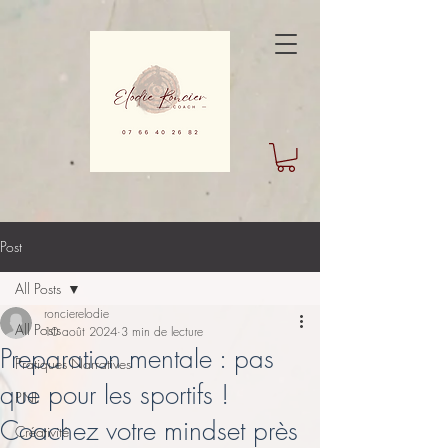
Post
All Posts
roncierelodie
All Posts
10 août 2024
3 min de lecture
Preparation mentale : pas
Pratiques Narratives
que pour les sportifs !
PNL
Coachez votre mindset près
Créativité