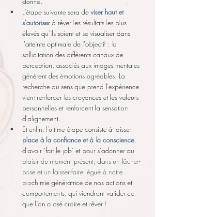
donne.
L’étape suivante sera de 
viser haut et 
s'autoriser
 à rêver les résultats les plus 
élevés qu’ils soient et se visualiser dans 
l'atteinte optimale de l'objectif
: la 
sollicitation des différents canaux de 
perception, associés aux images mentales 
génèrent des émotions agréables. La 
recherche du sens que prend l'expérience 
vient renforcer les croyances et les valeurs 
personnelles et renforcent la sensation 
d'alignement.
Et enfin, l'ultime étape consiste à laisser 
place à la confiance et à la conscience
d’avoir "fait le job" et pour s’adonner au 
plaisir du moment présent, dans un lâcher-
prise et un laisser-faire légué à notre 
bio
chimie génératrice de nos actions et 
comportements, qui viendront valider ce 
que l’on a osé croire et rêver !