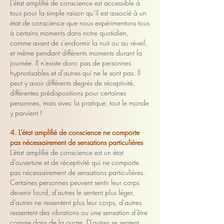
L’état amplifié de conscience est accessible à
tous pour la simple raison qu’il est associé à un
état de conscience que nous expérimentons tous
à certains moments dans notre quotidien,
comme avant de s’endormir la nuit ou au réveil,
et même pendant différents moments durant la
journée. Il n’existe donc pas de personnes
hypnotisables et d’autres qui ne le sont pas. Il
peut y avoir différents degrés de réceptivité,
différentes prédispositions pour certaines
personnes, mais avec la pratique, tout le monde
y parvient !
4. L’état amplifié de conscience ne comporte
pas nécessairement de sensations particulières
L’état amplifié de conscience est un état
d’ouverture et de réceptivité qui ne comporte
pas nécessairement de sensations particulières.
Certaines personnes peuvent sentir leur corps
devenir lourd, d’autres le sentent plus léger,
d’autres ne ressentent plus leur corps, d’autres
ressentent des vibrations ou une sensation d’être
comme dans de la ouate. D'autres se sentent