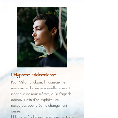
L'Hypnose Ericksonienne
Pour Milton Erickson, l'inconscient est
une source d'énergie nouvelle, souvent
inconnue de nous-mêmes, qu'il s'agit de
découvrir afin
d'en exploiter les
ressources pour créer le changement
désiré.
L'Hypnose Ericksonienne est une pratique