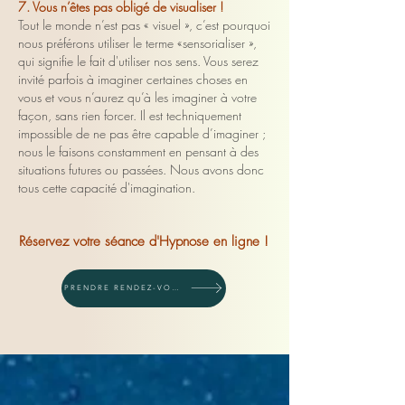
7. Vous n’êtes pas obligé de visualiser !
Tout le monde n’est pas « visuel », c’est pourquoi
nous préférons utiliser le terme «sensorialiser »,
qui signifie le fait d'utiliser nos sens. Vous serez
invité parfois à imaginer certaines choses en
vous et vous n’aurez qu’à les imaginer à votre
façon, sans rien forcer. Il est techniquement
impossible de ne pas être capable d’imaginer ;
nous le faisons constamment en pensant à des
situations futures ou passées. Nous avons donc
tous cette capacité d'imagination.
Réservez votre séance d'Hypnose en ligne !
PRENDRE RENDEZ-VOUS