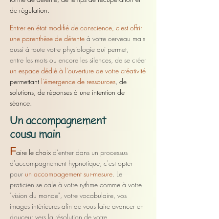
de régulation.
Entrer en état modifié de conscience, c'est offrir
une parenthèse de détente
à votre cerveau mais
aussi
à toute v
otre physiologie qui permet,
entre
les mots
ou encore les silences, de se créer
un espace dédié à l'ouverture de votre créativité
permettant
l'émergence
de ressources
, de
solutions,
de réponses à une intention de
séance.
Un accompagnement
cousu main
F
aire le choix
d'entrer dans un processus
d'accompagnement hypnotique, c'est opter
pour
un accompagement sur-mesure
. Le
praticien se cale à votre rythme comme à votre
"vision du monde", votre vocabulaire, vos
images intérieures afin de vous faire avancer en
douceur vers la résolution de votre