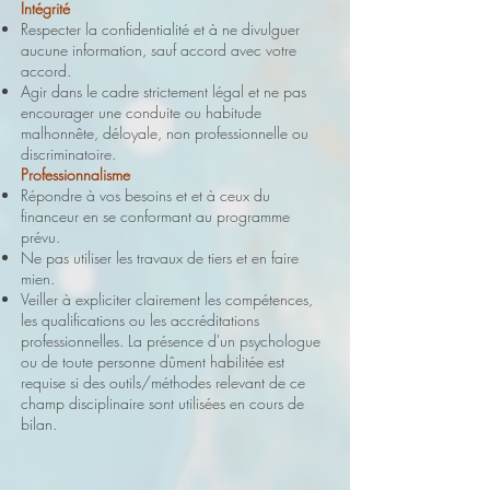
Intégrité
Respecter la confidentialité et à ne divulguer
aucune information, sauf accord avec votre
accord.
Agir dans le cadre strictement légal et ne pas
encourager une conduite ou habitude
malhonnête, déloyale, non professionnelle ou
discriminatoire.
Professionnalisme
Répondre à vos besoins et et à ceux du
financeur en se conformant au programme
prévu.
Ne pas utiliser les travaux de tiers et en faire
mien.
Veiller à expliciter clairement les compétences,
les qualifications ou les accréditations
professionnelles. La présence d'un psychologue
ou de toute personne dûment habilitée est
requise si des outils/méthodes relevant de ce
champ disciplinaire sont utilisées en cours de
bilan.