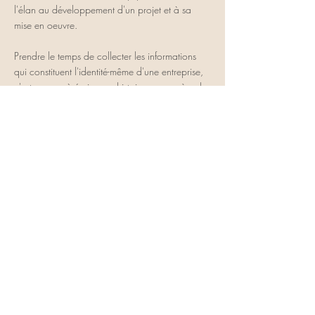
l'élan au développement d'un projet et à sa
mise en oeuvre.
Prendre le temps de collecter les informations
qui constituent l'identité-même d'une entreprise,
c'est œuvrer à écrire son histoire, messagère de
ses valeurs, de ses savoirs, etc. afin de fédérer
ses salariés à un socle commun et stable.
Pour un projet d'équipe, c'est donner de l'élan,
déployer la créativité ...
Pour une négociation ou toute transaction, c'est
faire en sorte que la ligne ne soit pas coupée
mais au contraire riche d'histoires partagées
entre l'autre et nous.
Cette session allie plusieurs approches :
Pratiques Narratives et PNL.