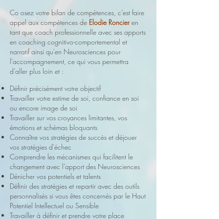
Co osez votre bilan de compétences, c’est faire
appel aux compétences de
Elodie Roncier
en
tant que coach professionnelle avec ses apports
en coaching cognitivo-comportemental et
narratif ainsi qu'en Neurosciences pour
l'accompagnement, ce qui vous permettra
d’aller plus loin et :
Définir précisément votre objectif
Travailler votre estime de soi, confiance en soi
ou encore image de soi
Travailler sur vos croyances limitantes, vos
émotions et schémas bloquants
Connaître vos stratégies de succès et déjouer
vos stratégies d'échec
Comprendre les mécanismes qui facilitent le
changement avec l’apport des Neurosciences
Dénicher vos potentiels et talents
Définir des stratégies et repartir avec des outils
personnalisés si vous êtes concernés par le Haut
Potentiel Intellectuel ou Sensible
Travailler à définir et prendre votre place