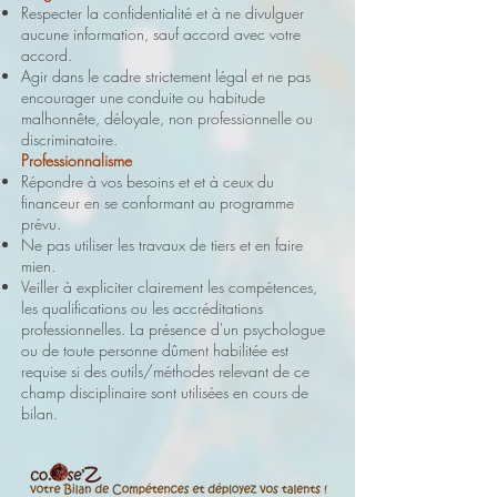
Respecter la confidentialité et à ne divulguer
aucune information, sauf accord avec votre
accord.
Agir dans le cadre strictement légal et ne pas
encourager une conduite ou habitude
malhonnête, déloyale, non professionnelle ou
discriminatoire.
Professionnalisme
Répondre à vos besoins et et à ceux du
financeur en se conformant au programme
prévu.
Ne pas utiliser les travaux de tiers et en faire
mien.
Veiller à expliciter clairement les compétences,
les qualifications ou les accréditations
professionnelles. La présence d'un psychologue
ou de toute personne dûment habilitée est
requise si des outils/méthodes relevant de ce
champ disciplinaire sont utilisées en cours de
bilan.