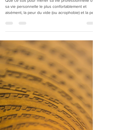
l'Hypnose !
Que ce soit pour mener sa vie professionnelle ou
sa vie personnelle le plus confortablement et
aisément, la peur du vide (ou acrophobie) et la peur
de l'avion (ou aviophobie) sont des vécus
émotionnels puissants qui, quand ils prennent
l'allure de troubles anxieux, peuvent très
rapidement freiner les élans et devenir invalidants.
L'Hypnose et la PNL permettent de vaincre
efficacement ces deux phobies.