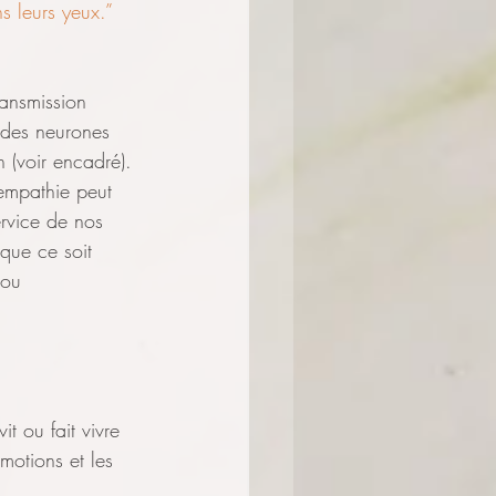
s leurs yeux.”
ansmission 
 des neurones 
n (voir encadré).
’empathie peut 
ervice de nos 
 que ce soit 
 ou 
t ou fait vivre 
motions et les 