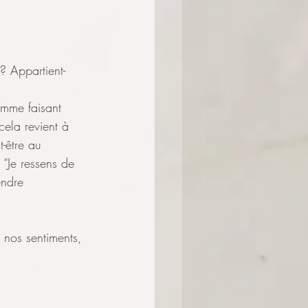
 ? Appartient-
omme faisant 
ela revient à 
-être au 
: “Je ressens de 
endre 
n nos sentiments, 