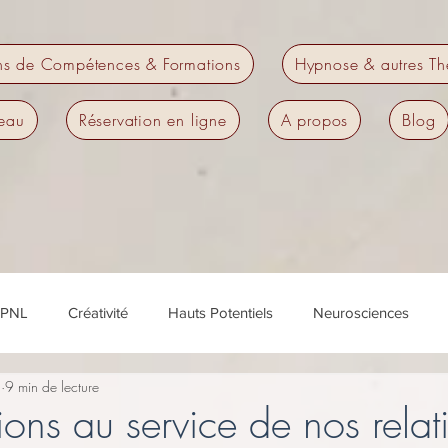
ns de Compétences & Formations
Hypnose & autres Th
eau
Réservation en ligne
A propos
Blog
PNL
Créativité
Hauts Potentiels
Neurosciences
3
9 min de lecture
é
Performance
Préparation mentale
Coaching
H
ns au service de nos relati