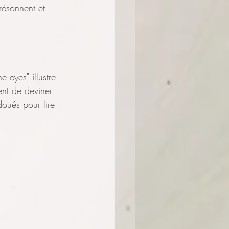
résonnent et 
 eyes" illustre 
ent de deviner 
doués pour lire 