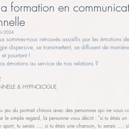
 la formation en communica
Phobie
relations
Relations
Projet
reconversi
nnelle
ût 2024
s sommes-nous retrouvés assaillis par les émotions des
gie dispersive, se transmettent, se diffusent de manière
 et pourtant ! 
nos émotions au service de nos relations ?
R
NNELLE & HYPNOLOGUE
u jeu du portrait chinois avec des personnes qui ne vous c
r le simple regard, la personne vous décrit : “si tu étais un 
un sport, tu serais ..., si tu étais une chanson, tu serais ..., s