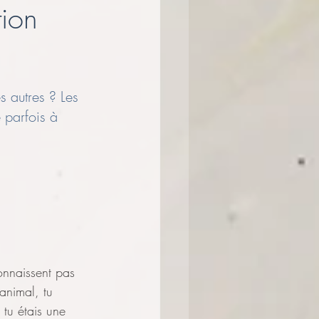
tion
on
 autres ? Les 
 parfois à 
onnaissent pas 
animal, tu 
i tu étais une 