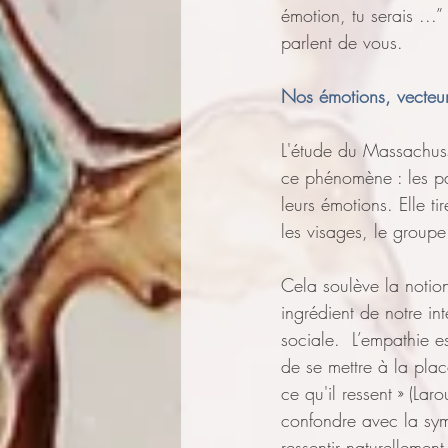
émotion, tu serais ...”
parlent de vous.
Nos émotions, vecteur
L'étude du Massachusse
ce phénomène : les par
leurs émotions. Elle t
les visages, le groupe 
Cela soulève la noti
ingrédient de notre int
sociale.  L’empathie est
de se mettre à la plac
ce qu'il ressent » (Lar
confondre avec la symp
ressentir naturellement