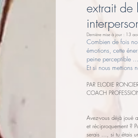
extrait de
Bilan de Compétences
Art
interperso
Dernière mise à jour :
13 ao
Combien de fois nou
émotions, cette éner
peine perceptible ...
Et si nous mettions 
PAR ELODIE RONCIE
COACH PROFESSIO
Avez-vous déjà joué a
et réciproquement ? Pa
serais ..., si tu étais 