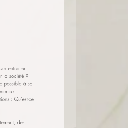
ur entrer en 
r la société X-
e possible à sa 
érience 
tions : Qu’est-ce 
tement, des 