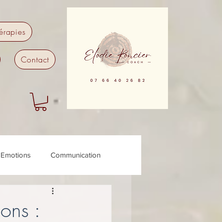
érapies
Contact
Emotions
Communication
ypnose
ons :