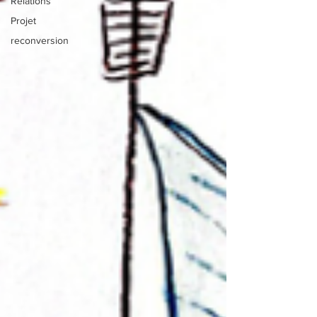
Relations
Projet
reconversion