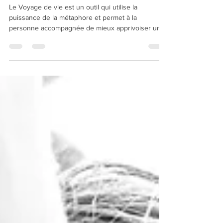
son projet
Le Voyage de vie est un outil qui utilise la
puissance de la métaphore et permet à la
personne accompagnée de mieux apprivoiser une
transition de vie professionnelle ou personnelle et
de s’élancer dans son projet - ce futur désiré et
encore inconnu -, en prenant soin de se revenir
sur ses ressources, forces et talents acquis tout au
long de son chemin déjà parcouru.