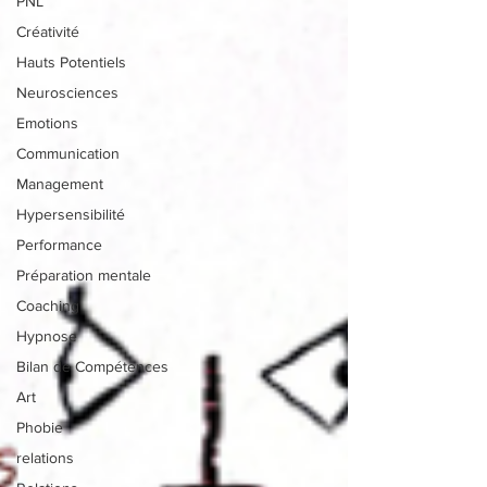
PNL
Créativité
Hauts Potentiels
Neurosciences
Emotions
Communication
Management
Hypersensibilité
Performance
Préparation mentale
Coaching
Hypnose
Bilan de Compétences
Art
Phobie
relations