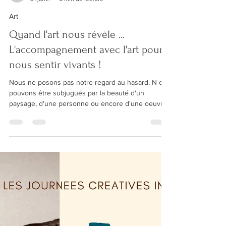
roncierelodie
31 janv.
6 min de lecture
Art
Quand l'art nous révèle ...
L'accompagnement avec l'art pour
nous sentir vivants !
Nous ne posons pas notre regard au hasard. N ous
pouvons être subjugués par la beauté d'un
paysage, d'une personne ou encore d'une oeuvre
d'art. Et si regarder, c'était se révéler ? « Avant les
phrases, les formes, avant le souci critique, la
couleur, avant la capacité d’analyse, l’innocence du
geste et le désir de la trace » -Daniel Pennac. L'art
qui nous raconte et nous révèle Daniel Pennac
dans "Le roman des regards" se prend de curiosité
pour Laurent Mallet, photographe,