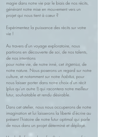
magie dans notre vie par le biais de nos récits,
générant notre mise en mouvement vers un
projet qui nous tient à cœur ?
Expérimentez la puissance des récits sur votre
vie !
Au travers d'un voyage exploratoire, nous
partirons en découverte de soi, de nos talents,
de nos intentions
pour notre vie, de notre inné, cet
ingenius
, de
notre nature. Nous poserons un regard sur notre
culture, et notamment sur notre
habitus
, pour
nous laisser porter dans notre choix d'un récit
(plus qu'un autre !) qui racontera notre meilleur
futur, souhaitable et rendu désirable.
Dans cet atelier, nous nous occuperons de notre
imagination et lui laisserons la liberté d'écrire au
présent l'histoire de notre futur optimal qui parle
de nous dans un projet déterminé et déployé.