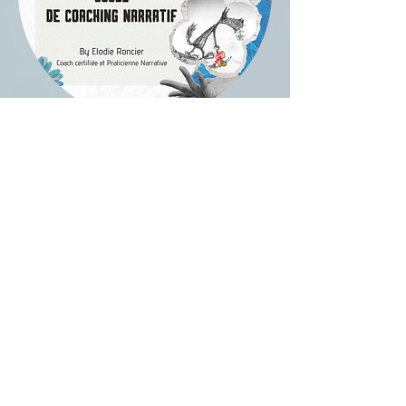
Et si nous transformions le loup de notre histoire
? D’ennemi juré, en faire un allié ... Pas évident,
certes ! Tellement nos émotions sont vives et nos
ressentiments puissants. Mais ... conserver cela
en soi tel un fardeau est-ce se faire cadeau ?
Alors, très naturellement et de manière très
créative, laissons opérer la transmutation de nos
récits ... reconnectons-nous à nos histoires
préférées, réécrivons, réinventons notre récit ...
et repartons le pas léger !
Fondées sur l’idée que notre identité est
relationnelle et façonnée par les histoires que
nous racontons, les Pratiques Narratives ouvrent
des champs nouveaux dans l’accompagnement