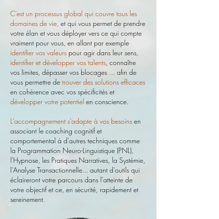
C’est un processus global qui couvre tous les
domaines de vie
,
et qui vous permet de prendre
votre élan et vous déployer vers ce qui compte
vraiment pour vous, en allant par exemple
i
dentifier vos valeurs
pour agir dans leur sens
,
identifier et développer vos talents
,
connaître
vos limites, dépasser vos blocages ... afin de
vous permettre de
trouver des solutions efficaces
en cohérence avec vos spécificités et
développer votre potentiel
en conscience.
L'accompagnement s'adapte à vos besoins
en
associant le coaching cognitif et
comportemental à d'autres techniques comme
la Programmation Neuro-Linguistique (PNL),
l'Hypnose, les Pratiques Narratives, la Systémie,
l'Analyse Transactionnelle... autant d'outils qui
éclaireront votre parcours dans l'atteinte de
votre objectif et ce, en sécurité, rapidement et
sereinement.