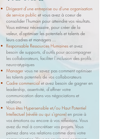
Dirigeant d'une entreprise ou d'une organisation
de service public
et vous avez à coeur de
consolider l'humain pour atteindre vos résultats.
Vous estimez nécessaire, pour créer de la
valeur, d'optimiser les potentiels et talents de
leurs cadres et managers ...
Responsable Ressources Humaines
et avez
besoin de supports, d'outils pour accompagner
les collaborateurs, faciliter l’inclusion des profils
neuro-atypiques
Manager
vous ne savez pas comment optimiser
les talents potentiels de vos collaborateurs
Cadre commercial
et avez besoin de gagner en
leadership, assertivité, d’affiner votre
communication dans vos négociations et
relations
Vous êtes Hypersensible et/ou Haut Potentiel
Intellectuel (révélé ou qui s'ignore)
en proie à
vos émotions ou encore à vos réflexions. Vous
avez du mal à concrétiser vos projets. Vous
peinez dans vos relations comme dans votre
communication. Vous ne savez pas comment