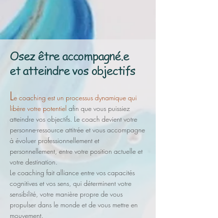
Osez être accompagné.e
et atteindre vos objectifs
L
e
coaching est un processus
dynamique
qui
libère votre potentiel
afin que vous puissiez
atteindre
vos ob
jectifs. L
e coach devient votre
personne-ressource attitrée
et vous accompagne
à évolue
r professionnellement et
personnellement,
entre votre position actuelle et
votre destination.
Le coaching fait alliance entre vos capacités
cognitives
et vos sens,
qui déterminent votre
sensibilité, votre manière propre
de vous
propulser
dans le monde
et de vous mettre en
mouvement.