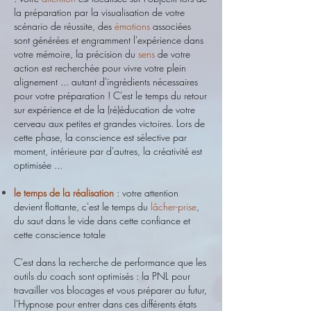
la préparation par la visualisation de votre
scénario de réussite, des
émotions
associées
sont générées et engramment l'expérience dans
votre mémoire, la précision du
sens
de votre
action est recherchée pour vivre votre plein
alignement ... autant d'ingrédients nécessaires
pour votre préparation !
C'est le temps du retour
sur expérience et de la (ré)éducation de votre
cerveau aux petites et grandes victoires. Lors de
cette phase, la conscience est sélective par
moment, intérieure par d'autres, la créativité est
optimisée ...
le temps de la réalisation
: votre attention
devient flottante, c'est le temps du
lâcher-prise
,
du saut dans le vide dans cette confiance et
cette conscience totale
C'est dans la recherche de performance que les
outils du coach sont optimisés : la PNL pour
travailler vos blocages et vous préparer au futur,
l'Hypnose pour entrer dans ces différents états