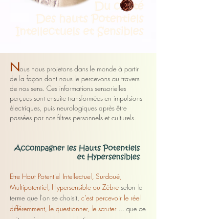
N
ous nous projetons dans le monde à partir
de la façon dont nous le
percevons au travers
de nos sens. Ces informations sensorielles
perçues sont ensuite transformées en impulsions
électriques, puis neurologiques après être
passées par nos filtres personnels et culturels.
Etre Haut Potentiel Intellectuel, Surdoué,
Multipotentiel, Hypersensible ou Zèbre
selon le
terme que l'on
se choisit,
c'est percevoir le réel
différemment, le questionner, le scruter
... que ce