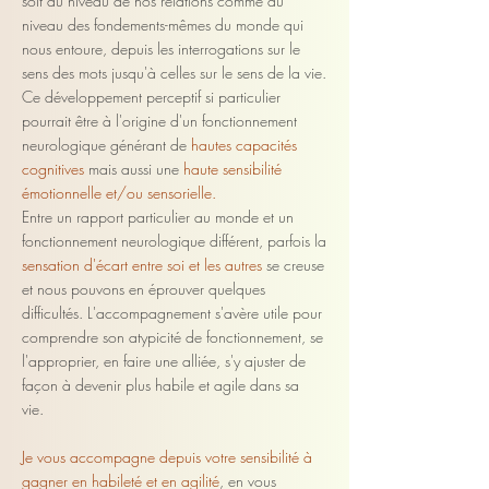
soit au niveau
de nos relations comme
au
niveau des fondements-mêmes du monde qui
nous entoure,
depuis les interrogations sur le
sens des mots jusqu'à celles sur le sens de la vie.
Ce développement perceptif si particulier
pourrait être à l'origine d'un fonctionnement
neurologique générant de
hautes capacités
cognitives
mais aussi une
haute sensibilité
émotionnelle et/ou sensorielle.
Entre un rapport particulier au monde
et un
fonctionnement neurologique différent, parfois la
sensation d'écart entre soi et les autres
se creuse
et nous pouvons en éprouver quelques
difficultés. L'accompagnement s'avère utile pour
comprendre son atypicité de fonctionnement, se
l'approprier, en faire une alliée, s'y ajuster
de
façon à devenir plus habile et agile dans sa
vie.
Je vous accompagne depuis votre sensibilité à
gagner en habileté et en agilité
, en vous