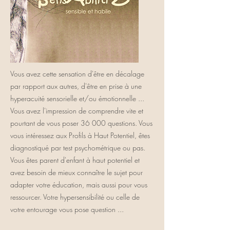
Vous avez cette sensation d'être en décalage
par rapport aux autres, d'être en prise à une
hyperacuité sensorielle et/ou émotionnelle ...
Vous avez l'impression de comprendre vite et
pourtant de vous poser 36 000 questions. Vous
vous intéressez aux Profils à Haut Potentiel, êtes
diagnostiqué par test psychométrique ou pas.
Vous êtes parent d'enfant à haut potentiel et
avez besoin de mieux connaître le sujet pour
adapter votre éducation, mais aussi pour vous
ressourcer. Votre hypersensibilité ou celle de
votre entourage vous pose question ...