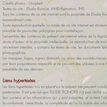
Crédits photos : Unsplash
Textes du site : Elodie Roncier, MHD Formation, IIHS
Tous les contenus de ce site internet sont la propriété de Elodie Ro
expressément cités.
Toute reproduction partielle ou totale de ce site internet est strictem
passible de poursuites judiciaires pour contrefaçon.
L’ensemble des contenus du présent site internet relève de la législa
droits d’auteur et la propriété intellectuelle. La reproduction de tout
strictement interdite, y compris les textes du site, les documents télé
photographies.
Les marques, logos, signes distinctifs ou noms des sociétés tierces
par leurs propriétaires respectifs et ne peuvent être utilisées à une
préalable de ces derniers.
Liens hypertextes
Les liens hypertextes mis en place sur le présent site peuvent conduire
partenaires. Il est précisé que ELODIE RONCIER n’a pas vérifié tous
leur contenu et les informations qui y sont présentes, et invitent l’ut
la conformité, l’exactitude, la complétude et/ou la licéité des inf