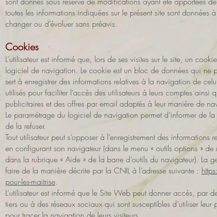
sont donnés sous réserve de modifications ayant été apportées depu
toutes les informations indiquées sur le présent site sont données à t
changer ou d’évoluer sans préavis.
Cookies
L’utilisateur est informé que, lors de ses visites sur le site, un coo
logiciel de navigation. Le cookie est un bloc de données qui ne per
sert à enregistrer des informations relatives à la navigation de celui
utilisés pour faciliter l’accès des utilisateurs à leurs comptes ain
publicitaires et des offres par email adaptés à leur manière de navi
Le paramétrage du logiciel de navigation permet d’informer de la
de la refuser.
Tout utilisateur peut s’opposer à l’enregistrement des informations 
en configurant son navigateur (dans le menu « outils options » de M
dans la rubrique « Aide » de la barre d’outils du navigateur). La 
faire de la manière décrite par la CNIL à l’adresse suivante :
https
pour-les-maitrise
.
L’utilisateur est informé que le Site Web peut donner accès, par de
tiers ou à des réseaux sociaux qui sont susceptibles d’utiliser leur
pour tracer la navigation de leurs visiteurs.