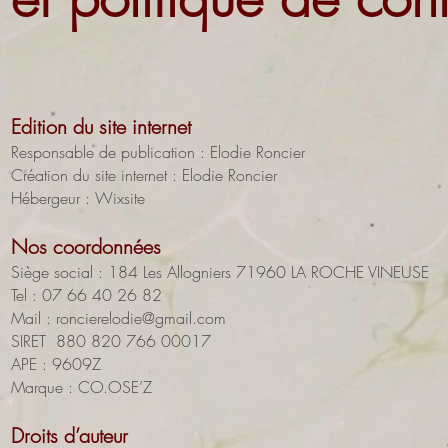
Edi
tion du site internet
Responsable de publication : Elodie Roncier
Création du site internet : Elodie Roncier
Hébergeur : Wixsite
Nos coordonnées
Siège social : 184 Les Allogniers 71960 LA ROCHE VINEUSE
Tel : 07 66 40 26 82
Mail : roncierelodie@gmail.com
SIRET 880 820 766 00017
APE : 9609Z
Marque : CO.OSE’Z
Droits d’auteur