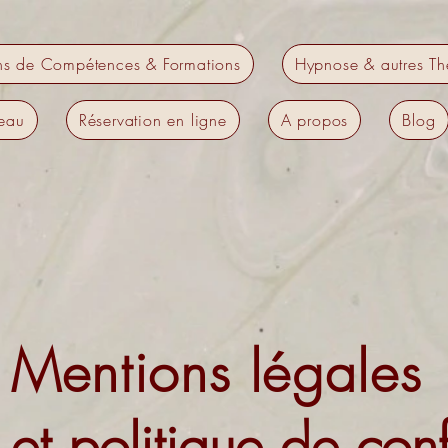
ns de Compétences & Formations
Hypnose & autres Th
eau
Réservation en ligne
A propos
Blog
Mentions légales
et politique de conf