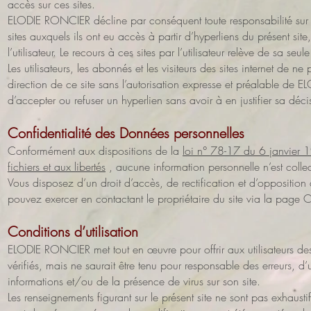
accès sur ces sites.
ELODIE RONCIER décline par conséquent toute responsabilité sur les
sites auxquels ils ont eu accès à partir d’hyperliens du présent site, e
l’utilisateur. Le recours à ces sites par l’utilisateur relève de sa seul
Les utilisateurs, les abonnés et les visiteurs des sites internet de 
direction de ce site sans l’autorisation expresse et préalable de 
d’accepter ou refuser un hyperlien sans avoir à en justifier sa déci
Confidentialité des Données personnelles
Conformément aux dispositions de la
loi n° 78-17 du 6 janvier 1
fichiers et aux libertés
, aucune information personnelle n’est collec
Vous disposez d’un droit d’accès, de rectification et d’oppositi
pouvez exercer en contactant le propriétaire du site via la page C
Conditions d’utilisation
ELODIE RONCIER met tout en œuvre pour offrir aux utilisateurs des
vérifiés, mais ne saurait être tenu pour responsable des erreurs, d
informations et/ou de la présence de virus sur son site.
Les renseignements figurant sur le présent site ne sont pas exhaustif