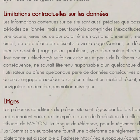
Limitations contractuelles sur les données
Les informations contenues sur ce site sont aussi précises que possib
périodes de l’année, mais peut toutefois contenir des inexactitud
une lacune, erreur ou ce qui parait être un dysfonctionnement, mer
email, au propriétaire du présent site via la page Contact, en déc
précise possible (page posant problème, type d’ordinateur et de na
Tout contenu téléchargé se fait aux risques et périls de l’utilisateur
conséquence, ne saurait être tenu responsable d’un quelconque 
l’utilisateur ou d’une quelconque perte de données consécutives au 
du site s’engage à accéder au site en utilisant un matériel récent,
navigateur de dernière génération mis-à-jour
Litiges
Les présentes conditions du présent site sont régies par les lois fran
qui pourraient naître de l’interprétation ou de l’exécution de cell
tribunal de MACON. La langue de référence, pour le règlement de 
La Commission européenne fournit une plateforme de règlement des
plateforme est disponible à l'adresse
http://ec.europa.eu/consu