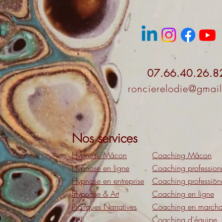
07.66.40.26.8
roncierelodie@gmai
Nos services
Hypnose Mâcon
Coaching Mâcon
Hypnose en ligne
Coaching profession
Hypnose en entreprise
Coaching profession
Hypnose & Art
Coaching en ligne
Pratiques Narratives
Coaching en marchan
PNL
Coaching d'équipe