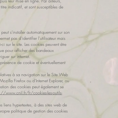
is leur mise en ligne. Par ailleurs,
itre indicatif, et sont susceptibles de
kie peut s’installer automatiquement sur son
met pas d’identifier l’utilisateur mais
-ci sur le site. Les cookies peuvent être
si que pour afficher des bandeaux
guer sur internet.
 présence de cookie et éventuellement
relatives à sa navigation sur le Site Web
ozilla Firefox ou d’Internet Explorer, ou
gestion des cookies peut également se
://www.cnil.fr/fr/cookies-les-outils-
s liens hypertextes, à des sites web de
 propre politique de gestion des cookies