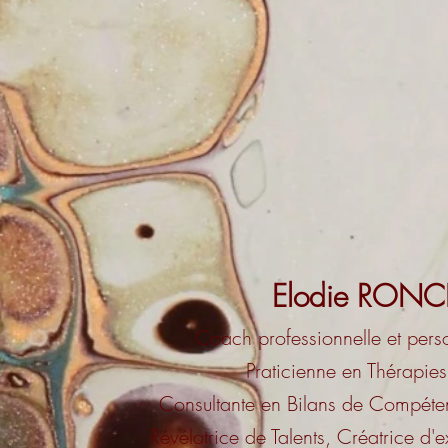
Elodie RONC
Coach professionnell
e et per
Praticienne en Thérapie
Consultante en Bilans
de Compéten
Révélatrice de Talents, Créatrice
d'e