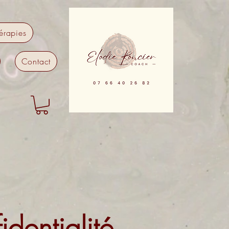
érapies
Contact
identialité