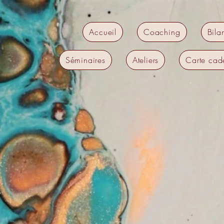
Accueil
Coaching
Bila
Séminaires
Ateliers
Carte cad