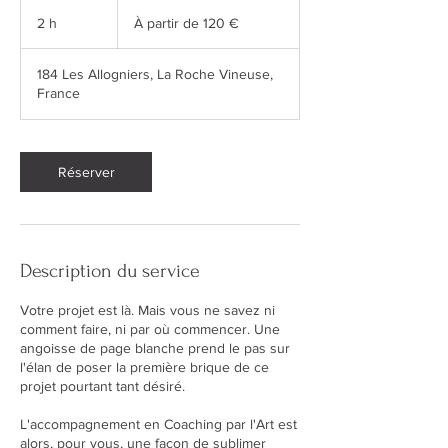
À
partir
2 h
2
À partir de 120 €
de
120
h
euros
184 Les Allogniers, La Roche Vineuse,
France
Réserver
Description du service
Votre projet est là. Mais vous ne savez ni
comment faire, ni par où commencer. Une
angoisse de page blanche prend le pas sur
l'élan de poser la première brique de ce
projet pourtant tant désiré.
L'accompagnement en Coaching par l'Art est
alors, pour vous, une façon de sublimer