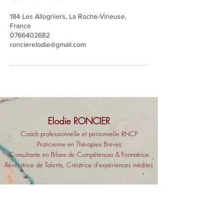
184 Les Allogniers, La Roche-Vineuse,
France
0766402682
roncierelodie@gmail.com
Elodie RONCIER
Coach professionnell
e et personnelle RNCP
Praticienne en Thérapies Brèves
Consultante en Bilans
de Compétences & Formatrice
Révélatrice de Talents, Créatrice
d'expériences inédites