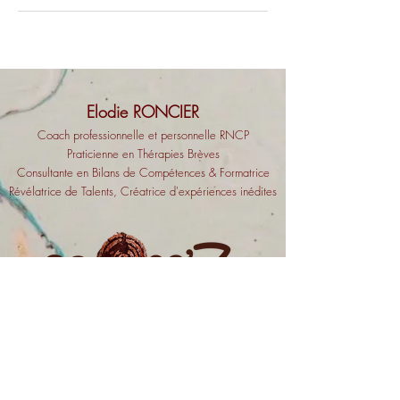
Elodie RONCIER
Coach professionnell
e et personnelle RNCP
Praticienne en Thérapies Brèves
Consultante en Bilans
de Compétences & Formatrice
Révélatrice de Talents, Créatrice
d'expériences inédites
07.66.40.26.82