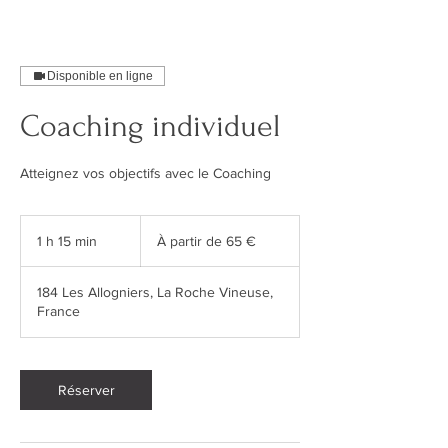
Disponible en ligne
Coaching individuel
Atteignez vos objectifs avec le Coaching
À
partir
1 h 15 min
1
À partir de 65 €
de
65
1
euros
5
184 Les Allogniers, La Roche Vineuse,
m
France
i
n
Réserver