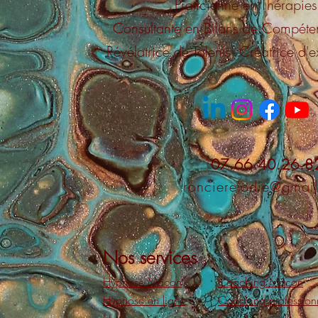
Praticienne en Thérapie
Consultante en Bilans
de Compéten
Révélatrice de Talents, Créatrice
d'e
07.66.40.26.8
roncierelodie@gmai
Nos services
Hypnose Mâcon
Coaching Mâcon
Hypnose en ligne
Coaching profession