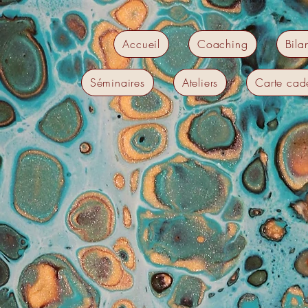
Accueil
Coaching
Bila
Séminaires
Ateliers
Carte cad