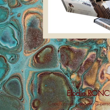
Elodie RONC
Coach professionnell
e et per