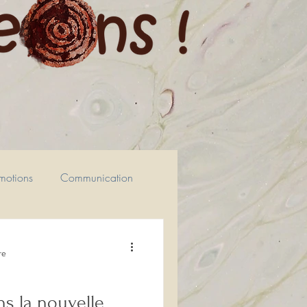
motions
Communication
ypnose
re
s la nouvelle