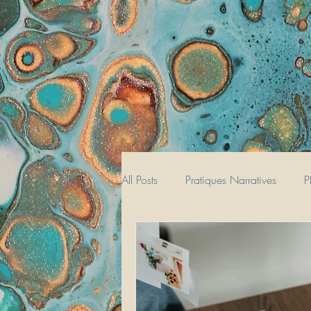
All Posts
Pratiques Narratives
P
Management
Hypersensibilité
Bilan de Compétences
Art