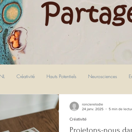
NL
Créativité
Hauts Potentiels
Neurosciences
E
Performance
Préparation mentale
Coaching
H
roncierelodie
24 janv. 2025
5 min de lectu
Créativité
Phobie
relations
Relations
Projet
Projetons-nous dan