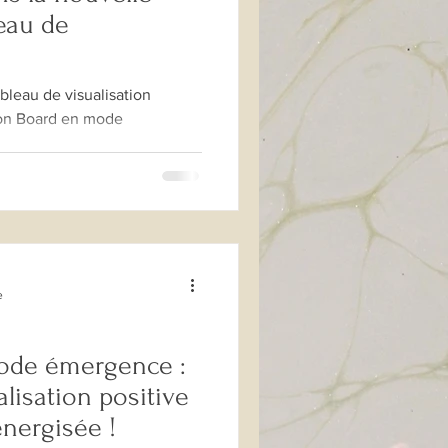
eau de
bleau de visualisation
sion Board en mode
e
ode émergence :
lisation positive
nergisée !