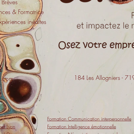
s Brèves
ces & Formatrice
xpériences inédites
2
184 Les Allogniers -
l.com
Formation Communication interpersonnelle
nel Lyon
Formation Intelligence émotionnelle