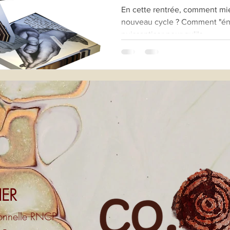
En cette rentrée, comment mie
nouveau cycle ? Comment "éner
puissantiser pour qu'ils...
IER
sonnelle RNCP