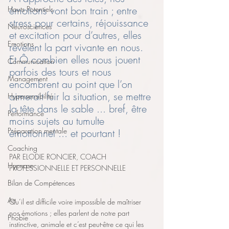
émotions vont bon train ; entre 
Hauts Potentiels
stress pour certains, réjouissance 
Neurosciences
et excitation pour d’autres, elles 
Emotions
révèlent la part vivante en nous. 
Et Ô combien elles nous jouent 
Communication
parfois des tours et nous 
Management
encombrent au point que l’on 
aimerait fuir la situation, se mettre 
Hypersensibilité
la tête dans le sable ... bref, être 
Performance
moins sujets au tumulte 
Préparation mentale
émotionnel ... et pourtant ! 
Coaching
PAR ELODIE RONCIER, COACH 
Hypnose
PROFESSIONNELLE ET PERSONNELLE
Bilan de Compétences
Art
Qu’il est difficile voire impossible de maîtriser 
nos émotions ; elles parlent de notre part 
Phobie
instinctive, animale et c’est peut-être ce qui les 