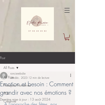
Post
All Posts
roncierelodie
All Posts
26 déc. 2023
12 min de lecture
Emotion et besoin : Comment
Pratiques Narratives
grandir avec nos émotions ?
PNL
Dernière mise à jour :
13 août 2024
Créativité
A l’approche des fêtes, nos 