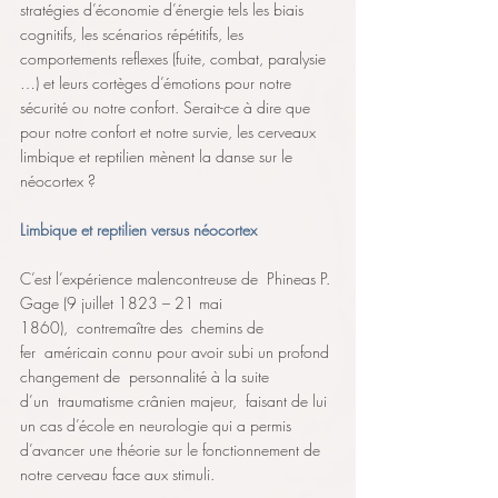
stratégies d’économie d’énergie tels les biais 
cognitifs, les scénarios répétitifs, les 
comportements reflexes (fuite, combat, paralysie 
…) et leurs cortèges d’émotions pour notre 
sécurité ou notre confort. Serait-ce à dire que 
pour notre confort et notre survie, les cerveaux 
limbique et reptilien mènent la danse sur le 
néocortex ?
Limbique et reptilien versus néocortex
C’est l’expérience malencontreuse de  Phineas P. 
Gage (9 juillet 1823 – 21 mai 
1860),  contremaître des  chemins de 
fer  américain connu pour avoir subi un profond 
changement de  personnalité à la suite 
d’un  traumatisme crânien majeur,  faisant de lui 
un cas d’école en neurologie qui a permis 
d’avancer une théorie sur le fonctionnement de 
notre cerveau face aux stimuli. 