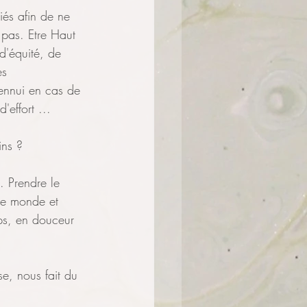
iés afin de ne 
 pas. Etre Haut 
 d'équité, de
es 
'ennui en cas de 
'effort ...
ins ?
. Prendre le 
le monde et 
ps, en douceur 
se, nous fait du 