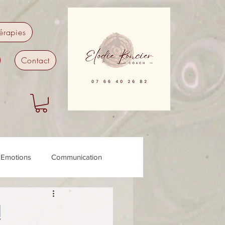
érapies
Contact
Emotions
Communication
ypnose
!