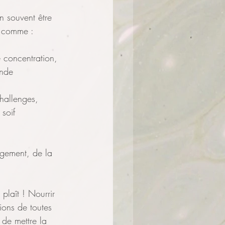
en souvent être 
s comme :
e concentration,
ande 
challenges, 
 soif 
gement, de la 
plaît ! Nourrir 
ions de toutes 
 de mettre la 