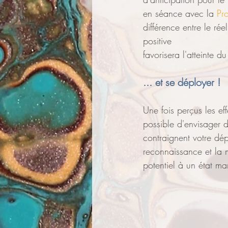
en séance avec la 
Pr
différence entre le réel
positive
favorisera l'atteinte du
... et se déployer !
Une fois perçus les eff
possible d'envisager d
contraignent votre dépl
reconnaissance et la m
potentiel à un état man