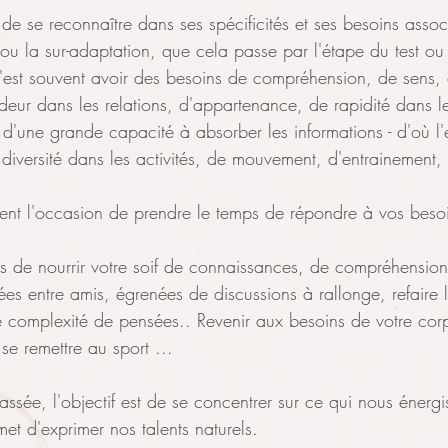
 de se reconnaître dans ses spécificités et ses besoins assoc
e ou la sur-adaptation, que cela passe par l'étape du test ou
, c'est souvent avoir des besoins de compréhension, de sens,
deur dans les relations, d'appartenance, de rapidité dans l
 d'une grande capacité à absorber les informations - d'où l
 diversité dans les activités, de mouvement, d'entrainement, d
aient l'occasion de prendre le temps de répondre à vos beso
ps de nourrir votre soif de connaissances, de compréhension
ées entre amis, égrenées de discussions à rallonge, refaire 
de complexité de pensées.. Revenir aux besoins de votre cor
 se remettre au sport ...
assée, l'objectif est de se concentrer sur ce qui nous énergi
et d'exprimer nos talents naturels. 