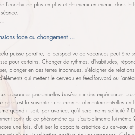
de l'enrichir de plus en plus et de mieux en mieux, dans le b
a séance. 
...
nsions face au changement ...
cela puisse paraître, la perspective de vacances peut être 
oisse pour certains. Changer de rythmes, d'habitudes, répon
ser, plonger en des terres inconnues, s'éloigner de relations
 d'éléments qui mettent le cerveau en feed-forward ou "antéa
ux croyances personnelles basées sur des expériences pas
e pose est la suivante : ces craintes alimenteraient-elles un 
sme quand il sait, par avance, qu'il sera moins sollicité ? Et
ent sortir de ce phénomène qui s'auto-alimente lui-même 
core une fois, d'utiliser la capacité créatrice du cerveau et
nourrir d'une visualisation positive de vos vacances. Cela se