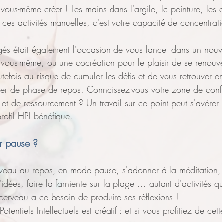
ous-même créer ! Les mains dans l'argile, la peinture, les e
ces activités manuelles, c'est votre capacité de concentrat
gés était également l'occasion de vous lancer dans un nouv
 vous-même, ou une cocréation pour le plaisir de se renouve
tefois au risque de cumuler les défis et de vous retrouver en
ver de phase de repos. Connaissez-vous votre zone de confo
 et de ressourcement ? Un travail sur ce point peut s'avérer u
ofil HPI bénéfique.
ur pause ?
erveau au repos, en mode pause, s'adonner à la méditation, 
idées, faire la farniente sur la plage ... autant d'activités q
e cerveau a ce besoin de produire ses réflexions !
tentiels Intellectuels est créatif : et si vous profitiez de cett