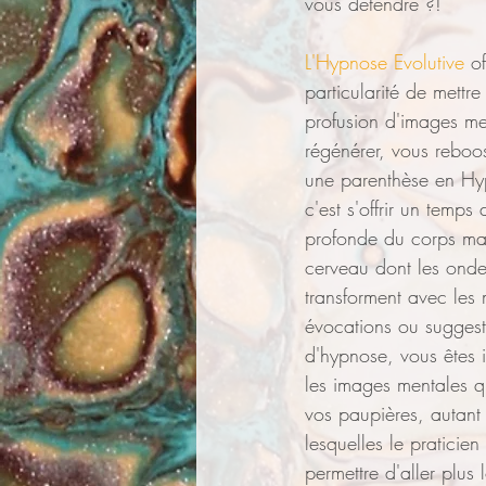
vous détendre ?!
L'Hypnose Evolutive
 of
particularité de mettre 
profusion d'images me
régénérer, vous reboos
une parenthèse en Hyp
c'est s'offrir un temps
profonde du corps ma
cerveau dont les onde
transforment avec les 
évocations ou suggest
d'hypnose, vous êtes i
les images mentales q
vos paupières, autant 
lesquelles le praticien
permettre d'aller plus