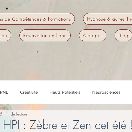
ns de Compétences & Formations
Hypnose & autres Th
eau
Réservation en ligne
A propos
Blog
PNL
Créativité
Hauts Potentiels
Neurosciences
5 min de lecture
é
Performance
Préparation mentale
Coaching
H
HPI : Zèbre et Zen cet été 