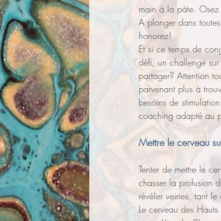
main à la pâte. Osez v
A plonger dans toutes 
honorez!
Et si ce temps de con
défi, un challenge sur
partager? Attention tou
parvenant plus à trou
besoins de stimulation
coaching adapté au pr
Mettre le cerveau s
Tenter de mettre le c
chasser la profusion d'
révéler veines, tant l
Le cerveau des Hauts Po