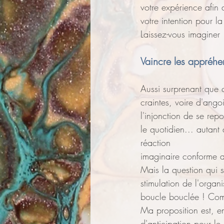
votre expérience afin 
votre intention pour l
Laissez-vous imaginer 
Vaincre les appréhe
Aussi surprenant que 
craintes, voire d'ang
l'injonction de se repo
le quotidien... autant
réaction
imaginaire conforme a
Mais la question qui s
stimulation de l'organi
boucle bouclée ! Comm
Ma proposition est, en
d'anticipation pour le 