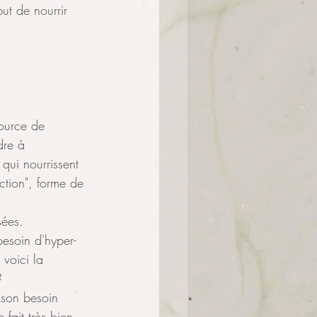
ut de nourrir 
source de 
dre à 
 qui nourrissent 
ction", forme de 
sées.
besoin d'hyper-
 voici la
?
 son besoin 
 fait très bien 