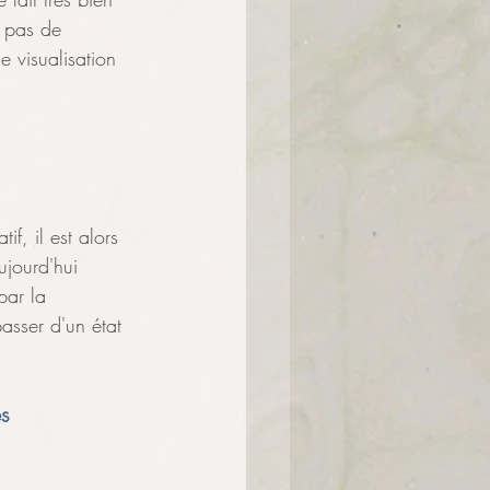
t pas de 
le visualisation 
if, il est alors 
ujourd'hui 
par la
asser d'un état 
s 