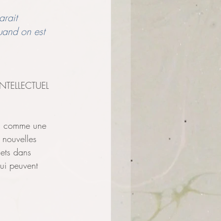
on
rait 
uand on est 
NTELLECTUEL 
el comme une 
 nouvelles 
jets dans 
qui peuvent 