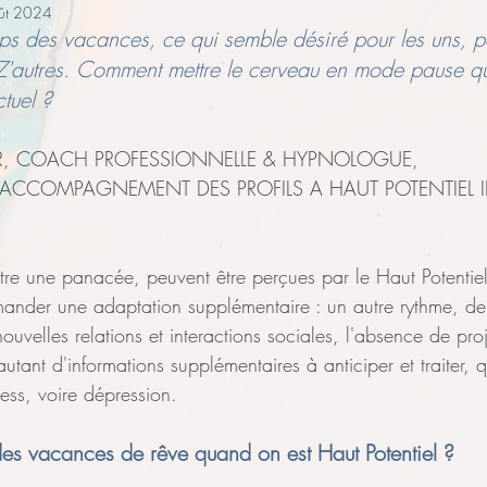
ût 2024
Phobie
relations
Relations
Projet
reconversi
ps des vacances, ce qui semble désiré pour les uns, pa
Z'autres. Comment mettre le cerveau en mode pause q
ctuel ?
ER, COACH PROFESSIONNELLE & HYPNOLOGUE,
L'ACCOMPAGNEMENT DES PROFILS A HAUT POTENTIEL I
être une panacée, peuvent être perçues par le Haut Potenti
mander une adaptation supplémentaire : un autre rythme, de
ouvelles relations et interactions sociales, l'absence de pro
autant d'informations supplémentaires à anticiper et traiter, 
tress, voire dépression.
s vacances de rêve quand on est Haut Potentiel ?