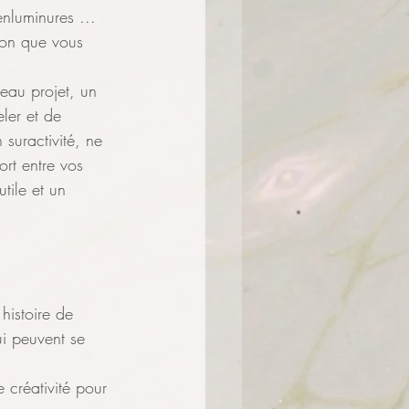
nluminures ... 
ion que vous 
eau projet, un 
ler et de 
 suractivité, ne 
rt entre vos 
tile et un 
histoire de 
ui peuvent se 
e créativité pour 