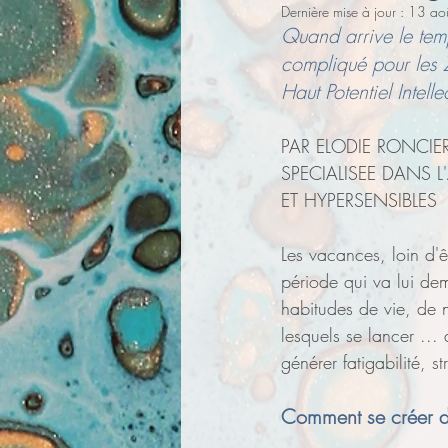
Dernière mise à jour :
13 ao
Bilan de Compétences
Art
Quand arrive le tem
compliqué pour les 
Haut Potentiel Intelle
PAR ELODIE RONCI
SPECIALISEE DANS 
ET HYPERSENSIBLES
Les vacances, loin d'
période qui va lui de
habitudes de vie, de n
lesquels se lancer ... 
générer fatigabilité, s
Comment se créer de