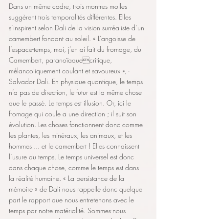
Dans un même cadre, trois montres molles 
suggèrent trois temporalités différentes. Elles 
s’inspirent selon Dali de la vision surréaliste d’un 
camembert fondant au soleil. « L’angoisse de 
l’espace-temps, moi, j’en ai fait du fromage, du 
Camembert, paranoïaquecritique, 
mélancoliquement coulant et savoureux », - 
Salvador Dali. En physique quantique, le temps 
n’a pas de direction, le futur est la même chose 
que le passé. Le temps est illusion. Or, ici le 
fromage qui coule a une direction ; il suit son 
évolution. Les choses fonctionnent donc comme 
les plantes, les minéraux, les animaux, et les 
hommes ... et le camembert ! Elles connaissent 
l’usure du temps. Le temps universel est donc 
dans chaque chose, comme le temps est dans 
la réalité humaine. « La persistance de la 
mémoire » de Dali nous rappelle donc quelque 
part le rapport que nous entretenons avec le 
temps par notre matérialité. Sommes-nous 