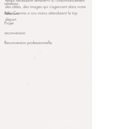
temps nécessaire semble-t-il à l’ordonnancement 
relations
des idées, des images qui s’agencent dans notre 
tête. Comme si nos mains attendaient le top 
Relations
départ. 
Projet
reconversion
Reconversion professionnelle