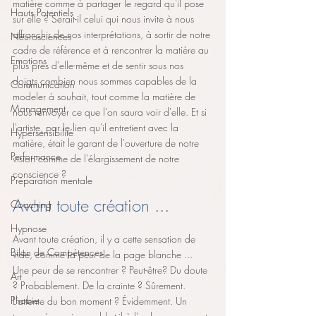
matière comme à partager le regard qu'il pose 
Hauts Potentiels
sur elle ? Serait-il celui qui nous invite à nous 
affranchir de nos interprétations, à sortir de notre 
Neurosciences
cadre de référence et à rencontrer la matière au 
Emotions
plus près d'elle-même et de sentir sous nos 
doigts combien nous sommes capables de la 
Communication
modeler à souhait, tout comme la matière de 
Management
nous renvoyer ce que l'on saura voir d'elle. Et si 
l'artiste, par le lien qu'il entretient avec la 
Hypersensibilité
matière, était le garant de l'ouverture de notre 
Performance
vision comme de l'élargissement de notre 
conscience ?
Préparation mentale
Avant toute création ... 
Coaching
Hypnose
Avant toute création, il y a cette sensation de 
Bilan de Compétences
vide, comme la peur de la page blanche ... 
Une peur de se rencontrer ? Peut-être? Du doute 
Art
? Probablement. De la crainte ? Sûrement. 
Phobie
L’attente du bon moment ? Évidemment. Un 